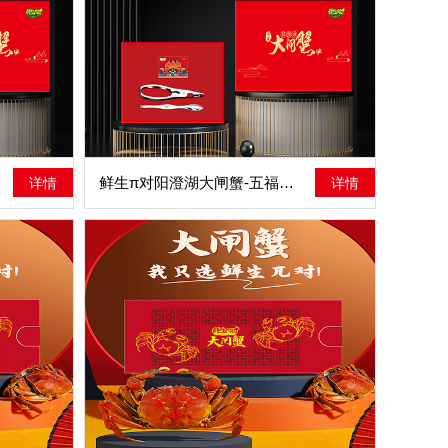
鲜生π对阳澄湖大闸蟹-五福临门
详情
详情