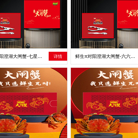
鲜生π对阳澄湖大闸蟹-七星高照
鲜生π对阳澄湖大闸蟹-六六大顺
详情