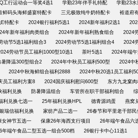
ZQ工行运动会一等奖4选1
学勤23年伴手礼特配
学勤23
首鲜码头海鲜盛宴特配卡
三元极致纯牛奶特配卡
裕道府
E特配卡
2024银行福利5选1
2024新年福利2选1
20
024年新年福利肉类组合
2024年新年福利熟食组合
202
4劳动节5选1福利组合3
2024劳动节5选1福利组合4
202
2024劳动节员工福利1000型10选1
茶叶5选1
2024年端
4防暑降温300型组合2
2024年中秋员工福利500型
2024
2024中秋海鲜组合福利2888
2024中秋20选1员工福利5
国庆员工福利方案8
2024国庆福利慰问600型
东方九龙窠肉
秋福利兑换
防暑降温组合
车管所在职干部福利组合
秋福利兑换七选一
25年福利兑换HPL
德青源鸡蛋
燕窝
工银瑞信福利兑换
家纺产品二选一
26春节和平里老干部
康女神节五选一
保康26年海西支行项目
26年端午食品六
26年端午食品二型五选一组合500档
26银行卡中心11选1