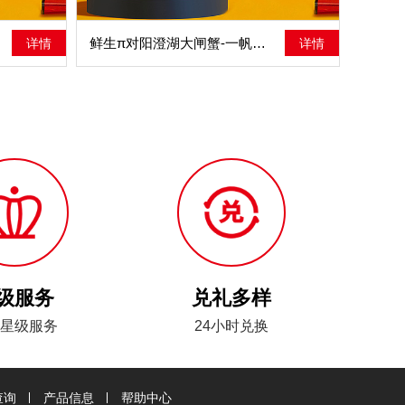
鲜生π对阳澄湖大闸蟹-一帆风顺
详情
详情
级服务
兑礼多样
星级服务
24小时兑换
查询
产品信息
帮助中心