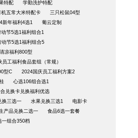
水果特配
学勤洗护特配
有机五常大米特配卡
三只松鼠04型
24新年福利4选1
葡云定制
4劳动节5选1福利组合1
4劳动节5选1福利组合5
午清凉福利800型
中秋员工福利食品套组（常规）
00型C
2024国庆员工福利方案2
桂
心选106组合选1
综合兑换卡兑换福利优选
兑换三选一
水果兑换三选1
电影卡
民生产品兑换二选一
食品6选一套餐
选一组合350档