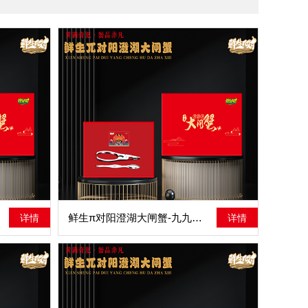
鲜生π对阳澄湖大闸蟹-九九同心
详情
详情