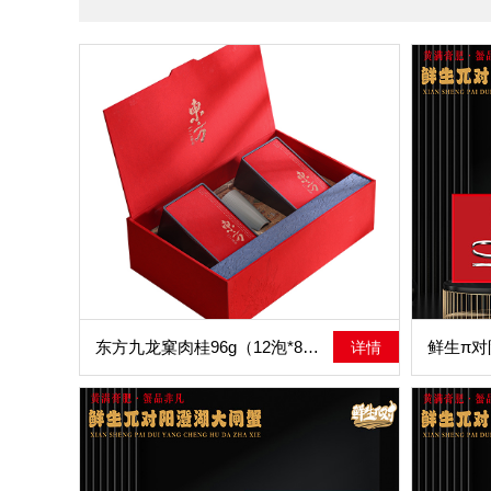
东方九龙窠肉桂96g（12泡*8克）配主人杯
详情