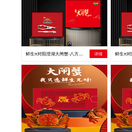
鲜生π对阳澄湖大闸蟹-八方来财
详情