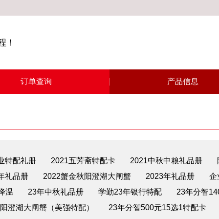
程！
订单查询
产品信息
业特配礼册
2021五芳斋特配卡
2021中秋中粮礼品册
2年礼品册
2022蟹金秋阳澄湖大闸蟹
2023年礼品册
企
暑降温
23年中秋礼品册
学勤23年银行特配
23年分智14
阳澄湖大闸蟹（美强特配）
23年分智500元15选1特配卡