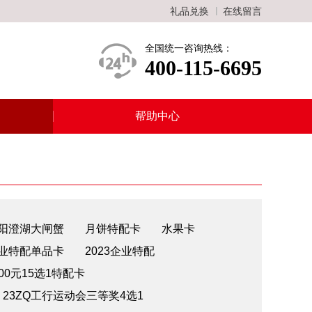
礼品兑换
在线留言
全国统一咨询热线：
400-115-6695
帮助中心
阳澄湖大闸蟹
月饼特配卡
水果卡
业特配单品卡
2023企业特配
00元15选1特配卡
23ZQ工行运动会三等奖4选1