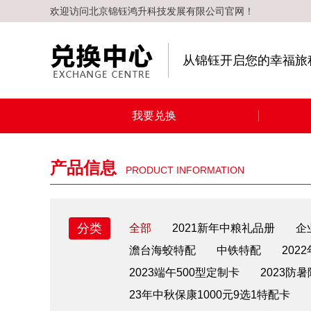
欢迎访问北京锦钰鸿升科技发展有限公司官网！
从锦钰开启您的幸福旅
我要兑换
产品信息
PRODUCT INFORMATION
分类
全部
2021新年中粮礼品册
企
澹台海蛟特配
中铁特配
202
2023端午500型定制卡
2023防
23年中秋保康1000元9选1特配卡