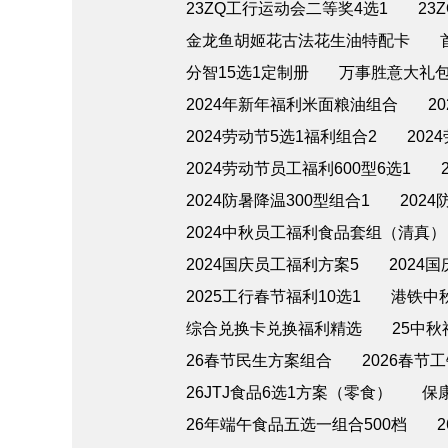
23ZQ工行运动会二等奖4选1
23
金龙鱼胡姬花古法花生油特配卡
分智15选1定制册
万事胜意大礼包
2024年新年福利米面粮油组合
2
2024劳动节5选1福利组合2
202
2024劳动节员工福利600型6选1
2024防暑降温300型组合1
202
2024中秋员工福利食品套组（清真）
2024国庆员工福利方案5
2024
2025工行春节福利10选1
港铁中
综合兑换卡兑换福利精选
25中
26春节民生方案组合
2026春节
26JTJ食品6选1方案（零食）
保
26年端午食品五选一组合500档