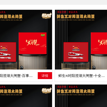
鲜生π对阳澄湖大闸蟹-百事通达
鲜生π对阳澄湖大闸蟹-十全十美
详情