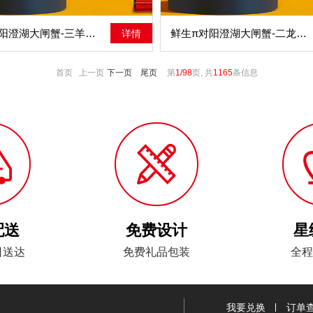
鲜生π对阳澄湖大闸蟹-三羊开泰
鲜生π对阳澄湖大闸蟹-二龙腾飞
详情
首页 上一页
下一页
尾页
第
1/98
页, 共
1165
条信息
配送
免费设计
星
日送达
免费礼品包装
全程
我要兑换
订单