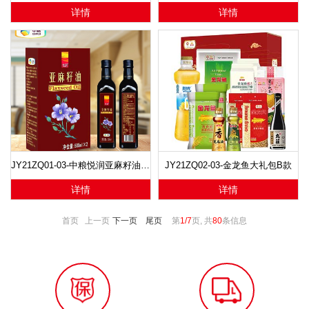
详情
详情
JY21ZQ01-03-中粮悦润亚麻籽油礼盒
JY21ZQ02-03-金龙鱼大礼包B款
详情
详情
首页 上一页
下一页
尾页
第
1/7
页, 共
80
条信息