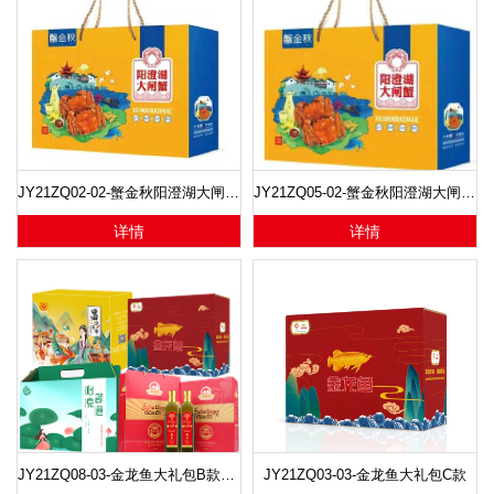
JY21ZQ02-02-蟹金秋阳澄湖大闸蟹-丑蟹送福
JY21ZQ05-02-蟹金秋阳澄湖大闸蟹-卯蟹悦礼
详情
详情
JY21ZQ08-03-金龙鱼大礼包B款+富昌锦钰干货大礼包C+沁凉部落-豪爽+西班牙原装进口托雷斯特级初榨橄榄油礼盒
JY21ZQ03-03-金龙鱼大礼包C款